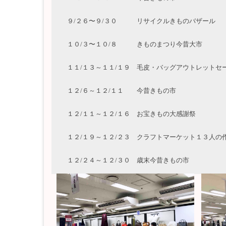
９/２６〜９/３０ リサイクルきものバザー
１０/３〜１０/８ きものまつり今昔大市
１１/１３～１１/１９ 毛皮・バッグアウトレッ
１２/６～１２/１１ 今昔きもの市 
１２/１１～１２/１６ お宝きもの大感謝祭
１２/１９～１２/２３ クラフトマーケット１３人
１２/２４～１２/３０ 歳末今昔きもの