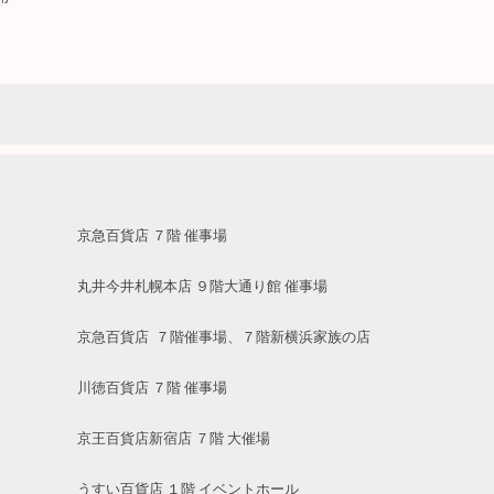
 京急百貨店 ７階 催事場
丸井今井札幌本店 ９階大通り館 催事場
市 京急百貨店 ７階催事場、７階新横浜家族の店
川徳百貨店 ７階 催事場
王百貨店新宿店 ７階 大催場
すい百貨店 １階 イベントホール